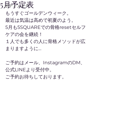
5月予定表
ボディメイク
もうすぐゴールデンウィーク。
最近は気温は高めで初夏のよう。
5月も5SQUAREでの骨格resetセルフ
ケアの会を継続！
１人でも多くの人に骨格メソッドが広
まりますように…
ご予約はメール、InstagramのDM、
公式LINEより受付中。
ご予約お待ちしております。