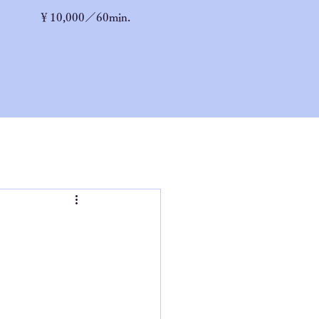
￥10,
000／60min.