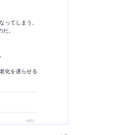
なってしまう。
のだ。
。
老化を遅らせる