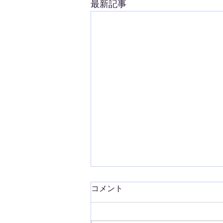
最新記事
相模原のゲストハウス
コメント
GayaGayaにて「骨格reset:コ
ツコツの会」を開催しまし
先日、相模原にあるステキなゲス
た！