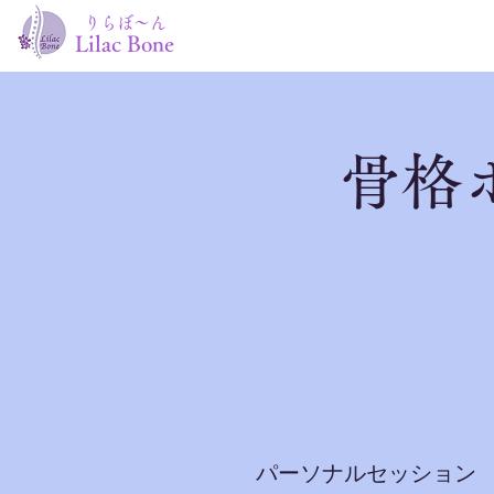
りらぼ～ん
Lilac Bone
骨格
​パーソナルセッション