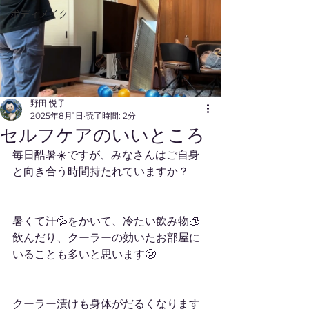
ボディメイク
野田 悦子
2025年8月1日
読了時間: 2分
セルフケアのいいところ
毎日酷暑☀️ですが、みなさんはご自身
と向き合う時間持たれていますか？
暑くて汗💦をかいて、冷たい飲み物🧊
飲んだり、クーラーの効いたお部屋に
いることも多いと思います🥲
クーラー漬けも身体がだるくなります