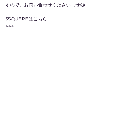
すので、お問い合わせくださいませ😉
5SQUEREはこちら
↓↓↓
https://maps.app.goo.gl/DmK7VJJE
DHzZfZgg8?g_st=ipc
すべて表示
最新記事