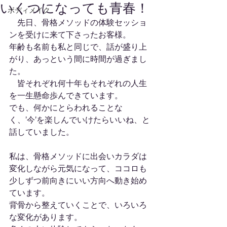
いくつになっても青春！
ボディメイク
　先日、骨格メソッドの体験セッショ
ンを受けに来て下さったお客様。
年齢も名前も私と同じで、話が盛り上
がり、あっという間に時間が過ぎまし
た。
　皆それぞれ何十年もそれぞれの人生
を一生懸命歩んできています。
でも、何かにとらわれることな
く、’今’を楽しんでいけたらいいね、と
話していました。
私は、骨格メソッドに出会いカラダは
変化しながら元気になって、ココロも
少しずつ前向きにいい方向へ動き始め
ています。
背骨から整えていくことで、いろいろ
な変化があります。